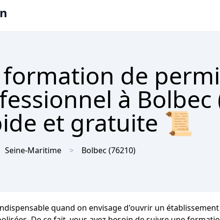
on
 formation de permi
ofessionnel à Bolbec
ide et gratuite 📜
Seine-Maritime
Bolbec
(76210)
indispensable quand on envisage d'ouvrir un établissement 
olisées. De ce fait, vous avez besoin de suivre une formatio