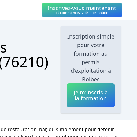
Inscrivez-vous maintenant
et commencez votre formation
Inscription simple
s
pour votre
formation au
 (76210)
permis
d'exploitation à
Bolbec
Je m'inscris à
la formation
de restauration, bar, ou simplement pour détenir
n particulière liée à cela dont nous examinerons les