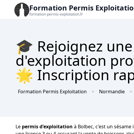
Formation Permis Exploitati
formation-permis-exploitation.fr
🎓 Rejoignez une
d'exploitation pr
🌟 Inscription rap
Formation Permis Exploitation
Normandie
Le
permis d'exploitation
à Bolbec, c'est un sésame 
une licence 3 ou 4 assurant la vente de boissons alco