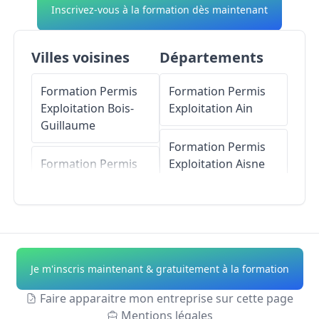
Inscrivez-vous à la formation dès maintenant
Villes voisines
Départements
Formation Permis
Formation Permis
Exploitation
Bois-
Exploitation
Ain
Guillaume
Formation Permis
Formation Permis
Exploitation
Aisne
Exploitation
Mont-
Saint-Aignan
Formation Permis
Exploitation
Allier
Formation Permis
Exploitation
Formation Permis
Je m'inscris maintenant & gratuitement à la formation
Darnétal
Exploitation
Alpes-
de-Haute-Provence
Faire apparaitre mon entreprise sur cette page
Formation Permis
Mentions légales