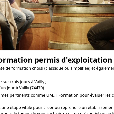
formation permis d'exploitation à
e de formation choisi (classique ou simplifiée) et égalemen
sur trois jours à Vailly ;
un jour à Vailly (74470).
smes pertinents comme UMIH Formation pour évaluer les coût
t une étape vitale pour créer ou reprendre un établissement
prenez le temps de vous instruire, soit en présentiel ou en li