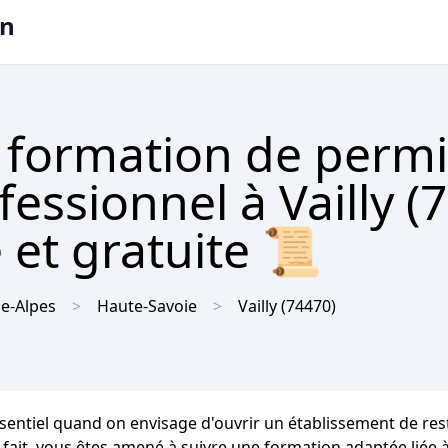
on
 formation de permi
fessionnel à Vailly (
 et gratuite 📜
e-Alpes
Haute-Savoie
Vailly
(74470)
ssentiel quand on envisage d'ouvrir un établissement de rest
 fait, vous êtes amené à suivre une formation adaptée liée 