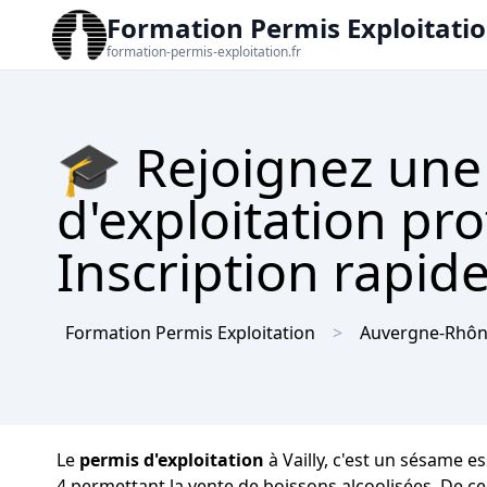
Formation Permis Exploitati
formation-permis-exploitation.fr
🎓 Rejoignez une
d'exploitation pro
Inscription rapide
Formation Permis Exploitation
Auvergne-Rhôn
Le
permis d'exploitation
à Vailly, c'est un sésame e
4 permettant la vente de boissons alcoolisées. De ce