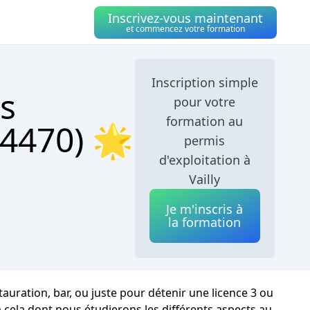
Inscrivez-vous maintenant
et commencez votre formation
Inscription simple
s
pour votre
formation au
74470) 🌟
permis
d'exploitation à
Vailly
Je m'inscris à
la formation
auration, bar, ou juste pour détenir une licence 3 ou
à cela dont nous étudierons les différents aspects au