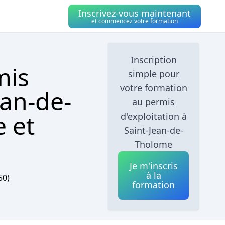
Inscrivez-vous maintenant
et commencez votre formation
Inscription
mis
simple pour
votre formation
ean-de-
au permis
e et
d'exploitation à
Saint-Jean-de-
Tholome
Je m'inscris
à la
50)
formation