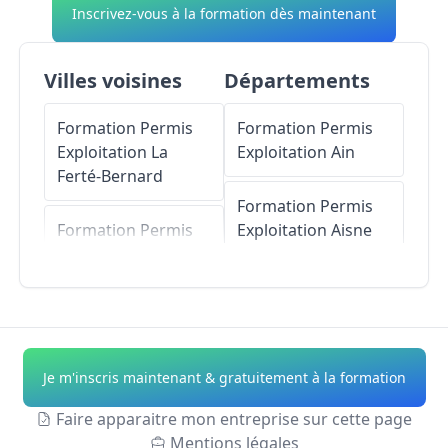
Inscrivez-vous à la formation dès maintenant
Villes voisines
Départements
Formation Permis
Formation Permis
Exploitation
La
Exploitation
Ain
Ferté-Bernard
Formation Permis
Formation Permis
Exploitation
Aisne
Exploitation
Cherreau
Formation Permis
Exploitation
Allier
Formation Permis
Exploitation
Cormes
Formation Permis
Je m'inscris maintenant & gratuitement à la formation
Exploitation
Alpes-
Formation Permis
de-Haute-Provence
Faire apparaitre mon entreprise sur cette page
Exploitation
Saint-
Mentions légales