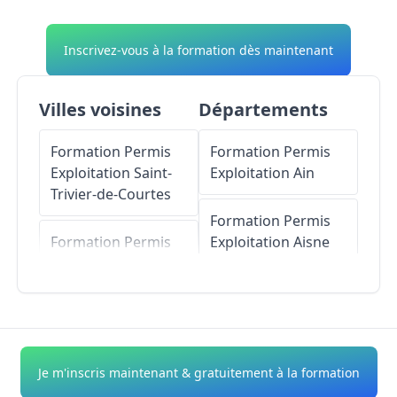
Inscrivez-vous à la formation dès maintenant
Villes voisines
Départements
Formation Permis
Formation Permis
Exploitation
Saint-
Exploitation
Ain
Trivier-de-Courtes
Formation Permis
Formation Permis
Exploitation
Aisne
Exploitation
Vernoux
Formation Permis
Exploitation
Allier
Formation Permis
Exploitation
Courtes
Formation Permis
Je m'inscris maintenant & gratuitement à la formation
Exploitation
Alpes-