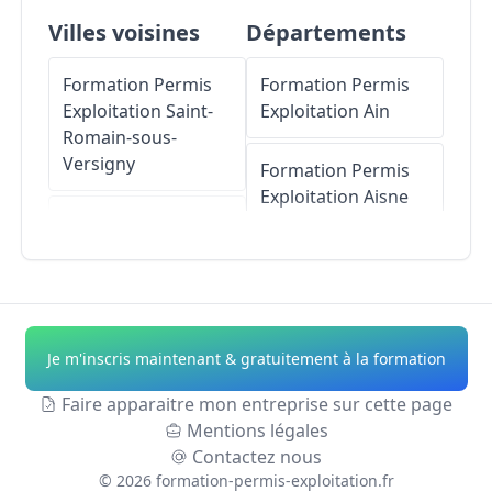
Villes voisines
Départements
Formation Permis
Formation Permis
Exploitation
Saint-
Exploitation
Ain
Romain-sous-
Versigny
Formation Permis
Exploitation
Aisne
Formation Permis
Exploitation
Formation Permis
Dompierre-sous-
Exploitation
Allier
Sanvignes
Formation Permis
Je m'inscris maintenant & gratuitement à la formation
Formation Permis
Exploitation
Alpes-
Exploitation
de-Haute-Provence
Faire apparaitre mon entreprise sur cette page
Génelard
Mentions légales
Formation Permis
Contactez nous
Formation Permis
Exploitation
Hautes-
©
2026
formation-permis-exploitation.fr