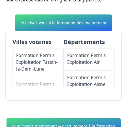
Inscrivez-vous à la formation dès maintenant
Villes voisines
Départements
Formation Permis
Formation Permis
Exploitation
Tassin-
Exploitation
Ain
la-Demi-Lune
Formation Permis
Formation Permis
Exploitation
Aisne
Exploitation
Charbonnières-les-
Formation Permis
Bains
Exploitation
Allier
Formation Permis
Formation Permis
Je m'inscris maintenant & gratuitement à la formation
Exploitation
Saint-