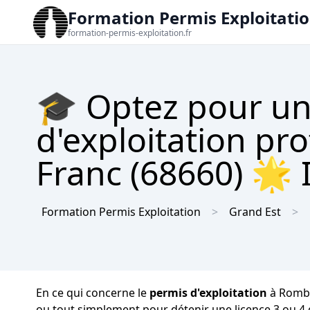
Formation Permis Exploitati
formation-permis-exploitation.fr
🎓 Optez pour un
d'exploitation pr
Franc (68660) 🌟 I
Formation Permis Exploitation
Grand Est
En ce qui concerne le
permis d'exploitation
à Rombac
ou tout simplement pour détenir une licence 3 ou 4 