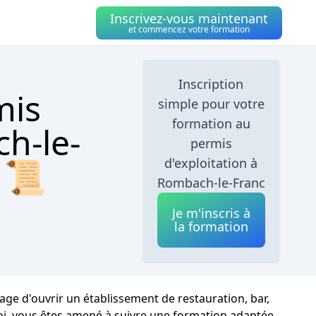
Inscrivez-vous maintenant
et commencez votre formation
Inscription
mis
simple pour votre
formation au
h-le-
permis
s 📜
d'exploitation à
Rombach-le-Franc
Je m'inscris à
la formation
age d'ouvrir un établissement de restauration, bar,
uoi, vous êtes amené à suivre une formation adaptée