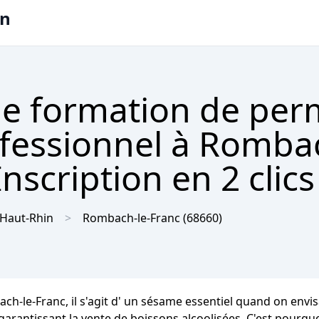
on
e formation de per
ofessionnel à Rombac
nscription en 2 clic
Haut-Rhin
Rombach-le-Franc
(68660)
h-le-Franc, il s'agit d' un sésame essentiel quand on envis
garantissant la vente de boissons alcoolisées. C'est pourq