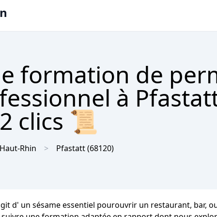
on
e formation de per
fessionnel à Pfastat
2 clics 📜
Haut-Rhin
Pfastatt
(68120)
s'agit d' un sésame essentiel pourouvrir un restaurant, bar, o
z suivre une formation adaptée en rapport dont nous explore