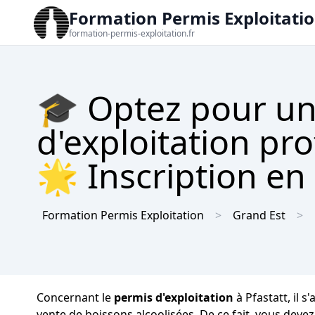
Formation Permis Exploitati
formation-permis-exploitation.fr
🎓 Optez pour un
d'exploitation pro
🌟 Inscription en 
Formation Permis Exploitation
Grand Est
Concernant le
permis d'exploitation
à Pfastatt, il 
vente de boissons alcoolisées. De ce fait, vous deve