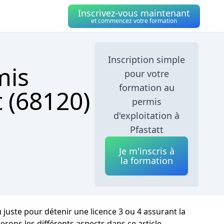
Inscrivez-vous maintenant
et commencez votre formation
Inscription simple
mis
pour votre
formation au
t (68120)
permis
d'exploitation à
Pfastatt
Je m'inscris à
la formation
u juste pour détenir une licence 3 ou 4 assurant la
rons les différents aspects dans ce article.