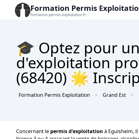
Formation Permis Exploitati
formation-permis-exploitation.fr
🎓 Optez pour un
d'exploitation pr
(68420) 🌟 Inscrip
Formation Permis Exploitation
Grand Est
Concernant le
permis d'exploitation
à Eguisheim, il
licence 3 ou 4 assurant la vente de boissons alcoolis