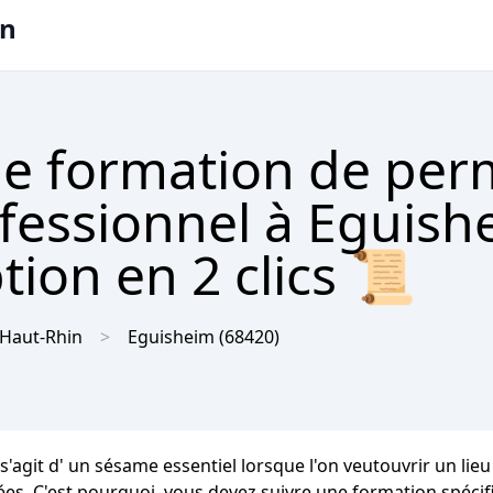
on
e formation de per
ofessionnel à Eguish
tion en 2 clics 📜
Haut-Rhin
Eguisheim
(68420)
 s'agit d' un sésame essentiel lorsque l'on veutouvrir un lie
ées. C'est pourquoi, vous devez suivre une formation spécifi