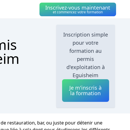
Inscrivez-vous maintenant
et commencez votre formation
Inscription simple
mis
pour votre
formation au
eim
permis
d'exploitation à
Eguisheim
Je m'inscris à
la formation
u de restauration, bar, ou juste pour détenir une
que liée à cela dont nous étudierons les différents