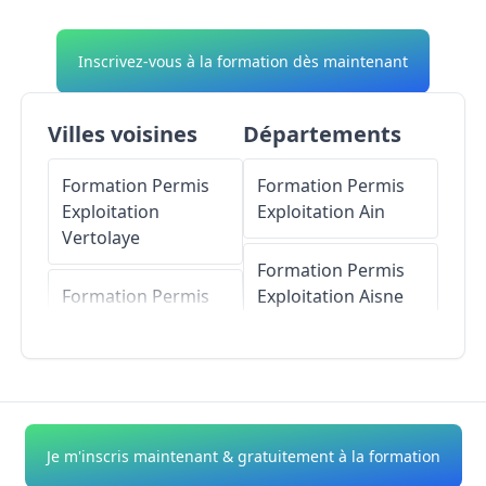
Inscrivez-vous à la formation dès maintenant
Villes voisines
Départements
Formation Permis
Formation Permis
Exploitation
Exploitation
Ain
Vertolaye
Formation Permis
Formation Permis
Exploitation
Aisne
Exploitation
Olliergues
Formation Permis
Exploitation
Allier
Formation Permis
Exploitation
Olmet
Formation Permis
Je m'inscris maintenant & gratuitement à la formation
Exploitation
Alpes-