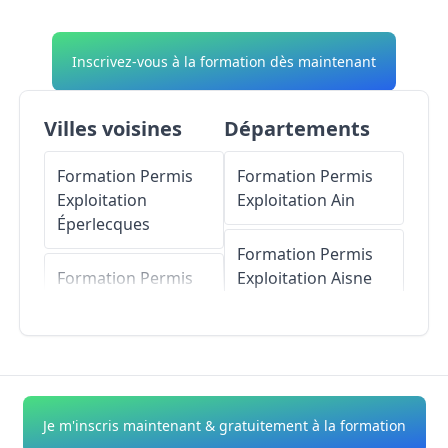
Inscrivez-vous à la formation dès maintenant
Villes voisines
Départements
Formation Permis
Formation Permis
Exploitation
Exploitation
Ain
Éperlecques
Formation Permis
Formation Permis
Exploitation
Aisne
Exploitation
Moulle
Formation Permis
Formation Permis
Exploitation
Allier
Exploitation
Serques
Formation Permis
Je m'inscris maintenant & gratuitement à la formation
Exploitation
Alpes-