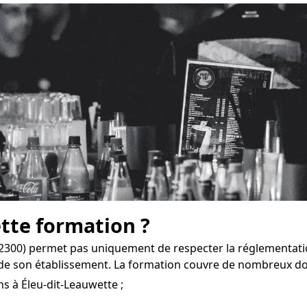
ette formation ?
62300) permet pas uniquement de respecter la réglementatio
de son établissement. La formation couvre de nombreux d
s à Éleu-dit-Leauwette ;