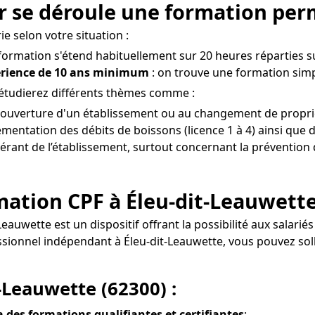
r se déroule une formation perm
e selon votre situation :
 formation s'étend habituellement sur 20 heures réparties su
érience de 10 ans minimum
: on trouve une formation simpl
 étudierez différents thèmes comme :
à l'ouverture d'un établissement ou au changement de proprié
entation des débits de boissons (licence 1 à 4) ainsi que d
gérant de l’établissement, surtout concernant la prévention 
ormation CPF à Éleu-dit-Leauwette
-Leauwette est un dispositif offrant la possibilité aux sala
ssionnel indépendant à Éleu-dit-Leauwette, vous pouvez s
-Leauwette (62300) :
ia des formations qualifiantes et certifiantes
;