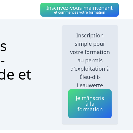
Inscrivez-vous maintenant
et commencez votre formation
Inscription
s
simple pour
votre formation
-
au permis
de et
d'exploitation à
Éleu-dit-
Leauwette
Je m'inscris
à la
formation