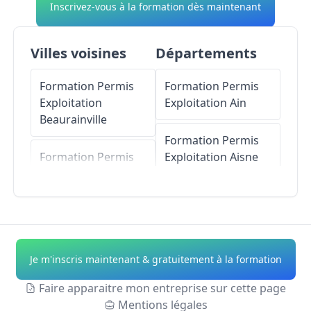
Inscrivez-vous à la formation dès maintenant
Villes voisines
Départements
Formation Permis
Formation Permis
Exploitation
Exploitation
Ain
Beaurainville
Formation Permis
Formation Permis
Exploitation
Aisne
Exploitation
Buire-
le-Sec
Formation Permis
Exploitation
Allier
Formation Permis
Exploitation
Formation Permis
Je m'inscris maintenant & gratuitement à la formation
Lespinoy
Exploitation
Alpes-
de-Haute-Provence
Faire apparaitre mon entreprise sur cette page
Formation Permis
Mentions légales