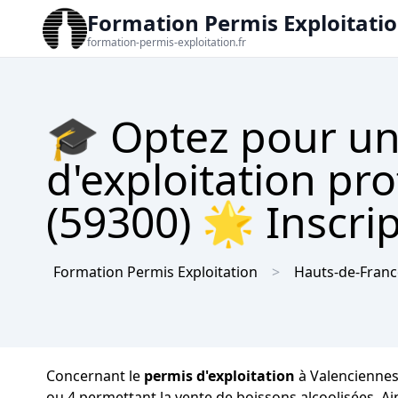
Formation Permis Exploitati
formation-permis-exploitation.fr
🎓 Optez pour un
d'exploitation pr
(59300) 🌟 Inscrip
Formation Permis Exploitation
Hauts-de-Franc
Concernant le
permis d'exploitation
à Valenciennes,
ou 4 permettant la vente de boissons alcoolisées. Ai