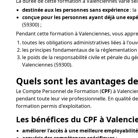
La durée de cette formation à Valenciennes varie sel
destinée aux les personnes sans expérience
: l
conçue pour les personnes ayant déjà une exp
(59300) ;
Pendant cette formation à Valenciennes, vous appr
toutes les obligations administratives liées à l'
les principes fondamentaux de la réglementation d
le poids de la responsabilité civile et pénale du g
Valenciennes (59300).
Quels sont les avantages de
Le Compte Personnel de Formation (
CPF
) à Valenci
pendant toute leur vie professionnelle. En qualité 
formation permis d'exploitation.
Les bénéfices du CPF à Valenci
améliorer l'accès à une meilleure employabilité
acquérir des compétences spécifiques
: