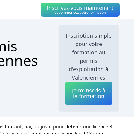
Inscrivez-vous maintenant
et commencez votre formation
Inscription simple
mis
pour votre
formation au
iennes
permis
d'exploitation à
Valenciennes
Je m'inscris à
la formation
restaurant, bar, ou juste pour détenir une licence 3
iée à cela dont nous examinerons les différents