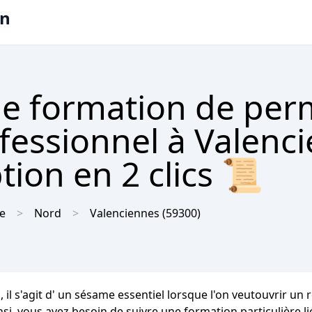
on
e formation de per
ofessionnel à Valenc
tion en 2 clics 📜
e
Nord
Valenciennes
(59300)
 il s'agit d' un sésame essentiel lorsque l'on veutouvrir un 
nsi, vous avez besoin de suivre une formation particulière l