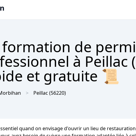
on
 formation de permi
fessionnel à Peillac 
ide et gratuite 📜
Morbihan
Peillac
(56220)
essentiel quand on envisage d'ouvrir un lieu de restauratio
, vous avez besoin de suivre une formation adaptée liée à ce