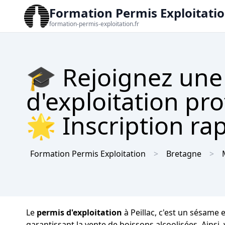
Formation Permis Exploitati
formation-permis-exploitation.fr
🎓 Rejoignez une
d'exploitation pro
🌟 Inscription rap
Formation Permis Exploitation
Bretagne
Le
permis d'exploitation
à Peillac, c'est un sésame 
garantissant la vente de boissons alcoolisées. Ainsi