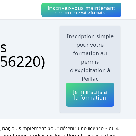
Inscrivez-vous maintenant
et commencez votre formation
Inscription simple
s
pour votre
formation au
(56220)
permis
d'exploitation à
Peillac
Je m'inscris à
la formation
n, bar, ou simplement pour détenir une licence 3 ou 4
la dont nous étudierons les différents aspects dans