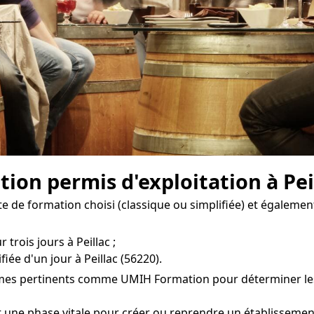
on permis d'exploitation à Peil
te de formation choisi (classique ou simplifiée) et égalemen
trois jours à Peillac ;
iée d'un jour à Peillac (56220).
smes pertinents comme UMIH Formation pour déterminer les c
st une phase vitale pour créer ou reprendre un établisseme