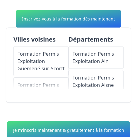
Inscrivez-vous à la formation dès maintenant
Villes voisines
Départements
Formation Permis
Formation Permis
Exploitation
Exploitation
Ain
Guémené-sur-Scorff
Formation Permis
Formation Permis
Exploitation
Aisne
Exploitation
Persquen
Formation Permis
Exploitation
Allier
Formation Permis
Exploitation
Formation Permis
Je m'inscris maintenant & gratuitement à la formation
Langoëlan
Exploitation
Alpes-