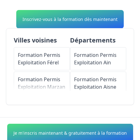
Inscrivez-vous à la formation dès maintenant
Villes voisines
Départements
Formation Permis
Formation Permis
Exploitation
Férel
Exploitation
Ain
Formation Permis
Formation Permis
Exploitation
Marzan
Exploitation
Aisne
Formation Permis
Formation Permis
Exploitation
Camoël
Exploitation
Allier
Formation Permis
Formation Permis
Je m'inscris maintenant & gratuitement à la formation
Exploitation
La
Exploitation
Alpes-