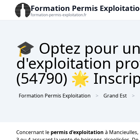
Formation Permis Exploitati
formation-permis-exploitation.fr
🎓 Optez pour un
d'exploitation pr
(54790) 🌟 Inscrip
Formation Permis Exploitation
Grand Est
Concernant le
permis d'exploitation
à Mancieulles, 
3 ou 4 assurant la vente de boissons alcoolisées. De