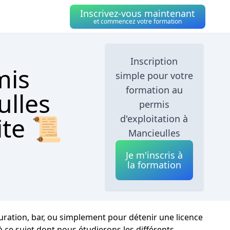
Inscrivez-vous maintenant
et commencez votre formation
Inscription
mis
simple pour votre
formation au
ulles
permis
ite 📜
d'exploitation à
Mancieulles
Je m'inscris à
la formation
uration, bar, ou simplement pour détenir une licence
à ce sujet dont nous étudierons les différents