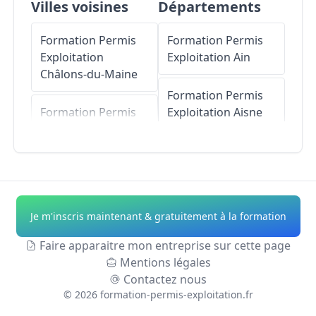
Villes voisines
Départements
Formation Permis
Formation Permis
Exploitation
Exploitation
Ain
Châlons-du-Maine
Formation Permis
Formation Permis
Exploitation
Aisne
Exploitation
La
Bazouge-des-Alleux
Formation Permis
Exploitation
Allier
Formation Permis
Exploitation
Sacé
Formation Permis
Je m'inscris maintenant & gratuitement à la formation
Exploitation
Alpes-
Formation Permis
de-Haute-Provence
Faire apparaitre mon entreprise sur cette page
Exploitation
Mentions légales
Commer
Formation Permis
Contactez nous
Exploitation
Hautes-
©
2026
formation-permis-exploitation.fr
Formation Permis
Alpes