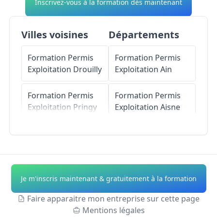
Inscrivez-vous à la formation dès maintenant
Villes voisines
Départements
Formation Permis
Formation Permis
Exploitation
Drouilly
Exploitation
Ain
Formation Permis
Formation Permis
Exploitation
Pringy
Exploitation
Aisne
Formation Permis
Formation Permis
Exploitation
Loisy-
Exploitation
Allier
sur-Marne
Formation Permis
Je m'inscris maintenant & gratuitement à la formation
Formation Permis
Exploitation
Alpes-
Exploitation
Blacy
de-Haute-Provence
Faire apparaitre mon entreprise sur cette page
Mentions légales