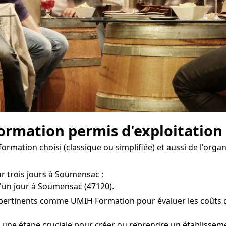
 formation permis d'exploitatio
formation choisi (classique ou simplifiée) et aussi de l'org
ur trois jours à Soumensac ;
d'un jour à Soumensac (47120).
s pertinents comme UMIH Formation pour évaluer les coûts de
t une étape cruciale pour créer ou reprendre un établisse