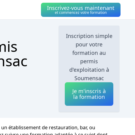
Inscrivez-vous maintenant
et commencez votre formation
Inscription simple
mis
pour votre
formation au
nsac
permis
d'exploitation à
Soumensac
Je m'inscris à
la formation
 un établissement de restauration, bar, ou
ez suivre une formation adaptée à ce sujet dont