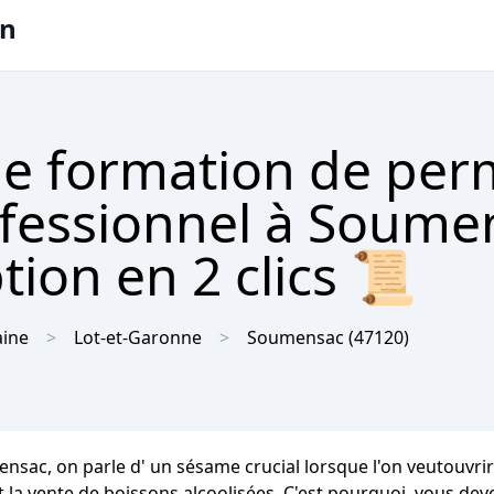
on
e formation de per
rofessionnel à Soume
tion en 2 clics 📜
aine
Lot-et-Garonne
Soumensac
(47120)
sac, on parle d' un sésame crucial lorsque l'on veutouvrir
 la vente de boissons alcoolisées. C'est pourquoi, vous dev