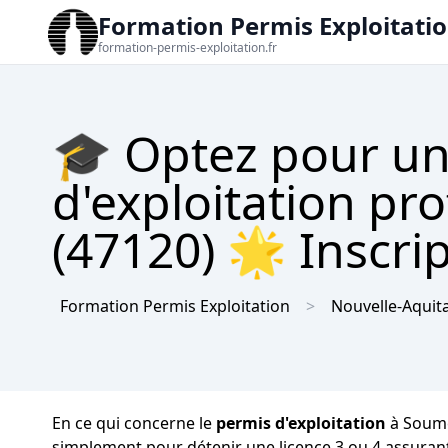
Formation Permis Exploitati
formation-permis-exploitation.fr
🎓 Optez pour un
d'exploitation p
(47120) 🌟 Inscrip
Formation Permis Exploitation
Nouvelle-Aquit
En ce qui concerne le
permis d'exploitation
à Soumen
simplement pour détenir une licence 3 ou 4 assurant