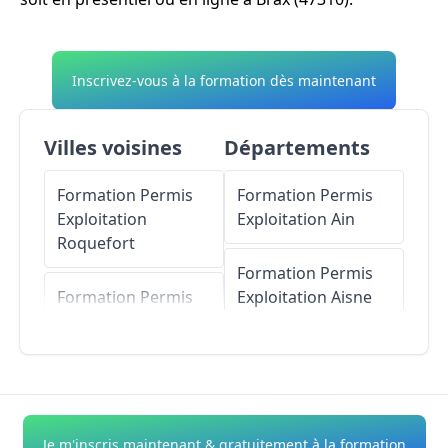
Inscrivez-vous à la formation dès maintenant
Villes voisines
Départements
Formation Permis
Formation Permis
Exploitation
Exploitation
Ain
Roquefort
Formation Permis
Formation Permis
Exploitation
Aisne
Exploitation
Sainte-
Colombe-en-
Formation Permis
Bruilhois
Exploitation
Allier
Formation Permis
Formation Permis
Je m'inscris maintenant & gratuitement à la formation
Exploitation