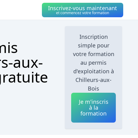
Inscrivez-vous maintenant
et commencez votre formation
Inscription
mis
simple pour
votre formation
rs-aux-
au permis
gratuite
d'exploitation à
Chilleurs-aux-
Bois
Je m'inscris
à la
formation