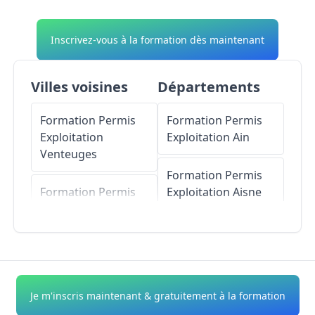
Inscrivez-vous à la formation dès maintenant
Villes voisines
Départements
Formation Permis
Formation Permis
Exploitation
Exploitation
Ain
Venteuges
Formation Permis
Formation Permis
Exploitation
Aisne
Exploitation
Cubelles
Formation Permis
Exploitation
Allier
Formation Permis
Exploitation
Grèzes
Formation Permis
Je m'inscris maintenant & gratuitement à la formation
Exploitation
Alpes-