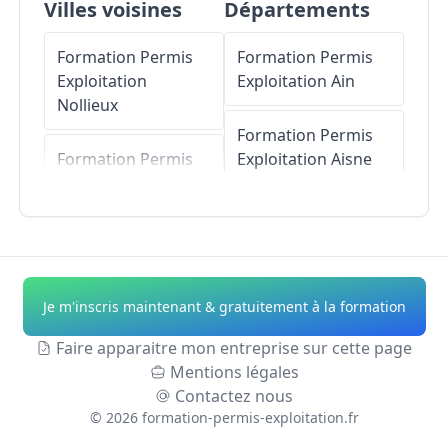
Villes voisines
Départements
Formation Permis
Formation Permis
Exploitation
Exploitation
Ain
Nollieux
Formation Permis
Formation Permis
Exploitation
Aisne
Exploitation
Saint-
Julien-d'Oddes
Formation Permis
Exploitation
Allier
Formation Permis
Exploitation
Formation Permis
Je m'inscris maintenant & gratuitement à la formation
Pommiers
Exploitation
Alpes-
de-Haute-Provence
Faire apparaitre mon entreprise sur cette page
Formation Permis
Mentions légales
Exploitation
Bussy-
Formation Permis
Contactez nous
Albieux
Exploitation
Hautes-
©
2026
formation-permis-exploitation.fr
Alpes