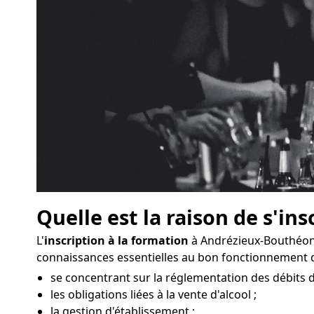
Quelle est la raison de s'ins
L'
inscription à la formation
à Andrézieux-Bouthéon 
connaissances essentielles au bon fonctionnement 
se concentrant sur la réglementation des débits 
les obligations liées à la vente d'alcool ;
la gestion d'établissement ;