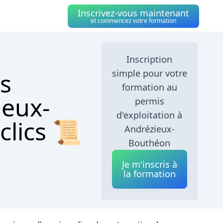
Inscrivez-vous maintenant
et commencez votre formation
Inscription
s
simple pour votre
formation au
ieux-
permis
d'exploitation à
clics 📜
Andrézieux-
Bouthéon
Je m'inscris à
la formation