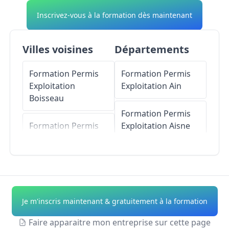
Inscrivez-vous à la formation dès maintenant
Villes voisines
Départements
Formation Permis
Formation Permis
Exploitation
Exploitation
Ain
Boisseau
Formation Permis
Formation Permis
Exploitation
Aisne
Exploitation
Sainte-
Gemmes
Formation Permis
Exploitation
Allier
Formation Permis
Exploitation
Formation Permis
Je m'inscris maintenant & gratuitement à la formation
Oucques
Exploitation
Alpes-
de-Haute-Provence
Faire apparaitre mon entreprise sur cette page