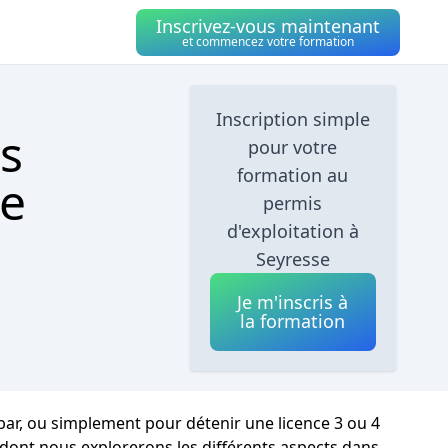
Inscrivez-vous maintenant
et commencez votre formation
Inscription simple
s
pour votre
formation au
se
permis
d'exploitation à
Seyresse
Je m'inscris à
la formation
 bar, ou simplement pour détenir une licence 3 ou 4
 dont nous explorerons les différents aspects dans