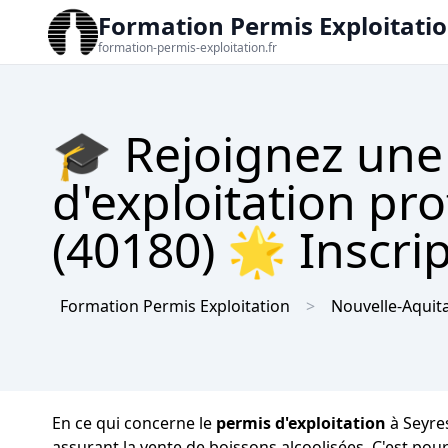
Formation Permis Exploitati
formation-permis-exploitation.fr
🎓 Rejoignez une
d'exploitation pr
(40180) 🌟 Inscrip
Formation Permis Exploitation
Nouvelle-Aquit
En ce qui concerne le
permis d'exploitation
à Seyres
assurant la vente de boissons alcoolisées. C'est po