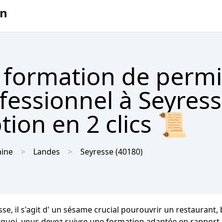
on
 formation de permi
ofessionnel à Seyres
tion en 2 clics 📜
aine
Landes
Seyresse
(40180)
se, il s'agit d' un sésame crucial pourouvrir un restaurant,
urquoi, vous devez suivre une formation adaptée en rapport