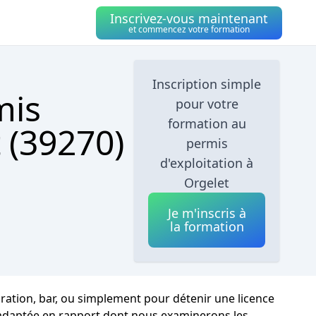
Inscrivez-vous maintenant
et commencez votre formation
Inscription simple
mis
pour votre
formation au
 (39270)
permis
d'exploitation à
Orgelet
Je m'inscris à
la formation
auration, bar, ou simplement pour détenir une licence
n adaptée en rapport dont nous examinerons les