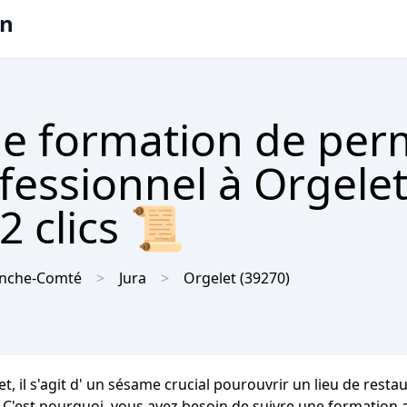
on
e formation de per
ofessionnel à Orgelet
2 clics 📜
anche-Comté
Jura
Orgelet
(39270)
t, il s'agit d' un sésame crucial pourouvrir un lieu de rest
s. C'est pourquoi, vous avez besoin de suivre une formatio