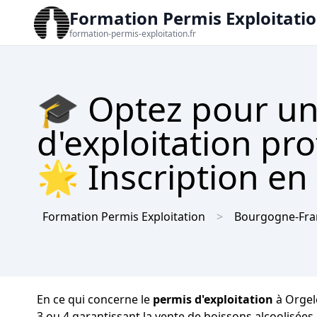
Formation Permis Exploitati
formation-permis-exploitation.fr
🎓 Optez pour un
d'exploitation pr
🌟 Inscription en 
Formation Permis Exploitation
Bourgogne-Fr
En ce qui concerne le
permis d'exploitation
à Orgele
3 ou 4 garantissant la vente de boissons alcoolisée