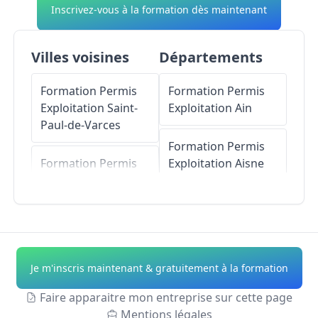
Inscrivez-vous à la formation dès maintenant
Villes voisines
Départements
Formation Permis
Formation Permis
Exploitation
Saint-
Exploitation
Ain
Paul-de-Varces
Formation Permis
Formation Permis
Exploitation
Aisne
Exploitation
Saint-
Georges-de-
Formation Permis
Commiers
Exploitation
Allier
Formation Permis
Formation Permis
Je m'inscris maintenant & gratuitement à la formation
Exploitation
Varces-
Exploitation
Alpes-
Allières-et-Risset
de-Haute-Provence
Faire apparaitre mon entreprise sur cette page
Mentions légales