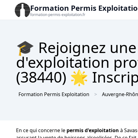
Formation Permis Exploitati
formation-permis-exploitation.fr
🎓 Rejoignez une
d'exploitation pr
(38440) 🌟 Inscrip
Formation Permis Exploitation
Auvergne-Rhôn
En ce qui concerne le
permis d'exploitation
à Savas-
assurant la vente de boissons alcoolisées. De ce fai