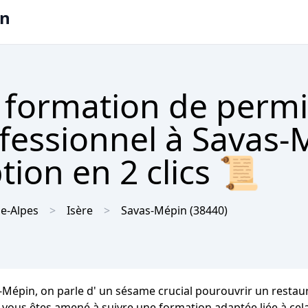
on
 formation de permi
ofessionnel à Savas
tion en 2 clics 📜
e-Alpes
Isère
Savas-Mépin
(38440)
Mépin, on parle d' un sésame crucial pourouvrir un restaura
t, vous êtes amené à suivre une formation adaptée liée à cel