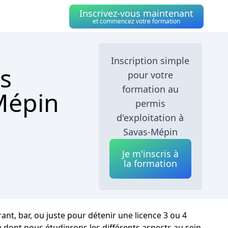
Inscrivez-vous maintenant
et commencez votre formation
Inscription simple
s
pour votre
formation au
-Mépin
permis
d'exploitation à
Savas-Mépin
Je m'inscris à
la formation
nt, bar, ou juste pour détenir une licence 3 ou 4
a dont nous étudierons les différents aspects au sein