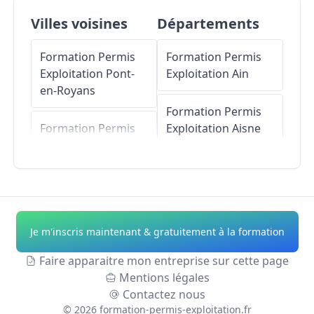
Villes voisines
Départements
Formation Permis
Formation Permis
Exploitation
Pont-
Exploitation
Ain
en-Royans
Formation Permis
Formation Permis
Exploitation
Aisne
Exploitation
Presles
Formation Permis
Formation Permis
Exploitation
Allier
Exploitation
Châtelus
Formation Permis
Je m'inscris maintenant & gratuitement à la formation
Exploitation
Alpes-
Formation Permis
de-Haute-Provence
Faire apparaitre mon entreprise sur cette page
Exploitation
Saint-
Mentions légales
Pierre-de-
Formation Permis
Contactez nous
Chérennes
Exploitation
Hautes-
©
2026
formation-permis-exploitation.fr