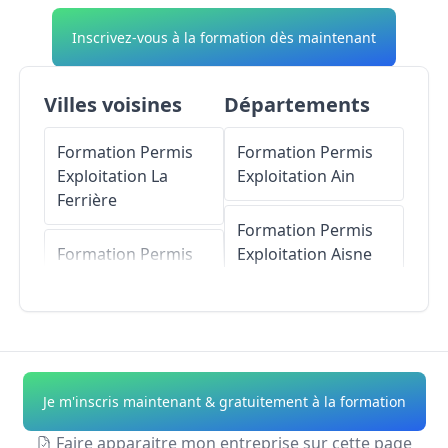
Inscrivez-vous à la formation dès maintenant
Villes voisines
Départements
Formation Permis
Formation Permis
Exploitation
La
Exploitation
Ain
Ferrière
Formation Permis
Formation Permis
Exploitation
Aisne
Exploitation
Louestault
Formation Permis
Exploitation
Allier
Formation Permis
Exploitation
Formation Permis
Je m'inscris maintenant & gratuitement à la formation
Chemillé-sur-Dême
Exploitation
Alpes-
de-Haute-Provence
Faire apparaitre mon entreprise sur cette page