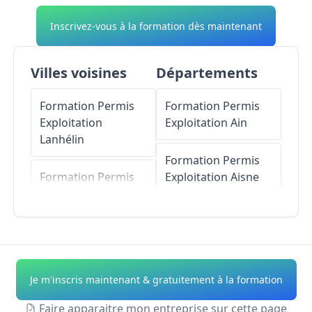
Inscrivez-vous à la formation dès maintenant
Villes voisines
Départements
Formation Permis
Formation Permis
Exploitation
Exploitation
Ain
Lanhélin
Formation Permis
Formation Permis
Exploitation
Aisne
Exploitation
Combourg
Formation Permis
Exploitation
Allier
Formation Permis
Exploitation
Formation Permis
Je m'inscris maintenant & gratuitement à la formation
Pleugueneuc
Exploitation
Alpes-
de-Haute-Provence
Faire apparaitre mon entreprise sur cette page