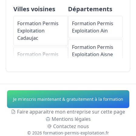
Villes voisines
Départements
Formation Permis
Formation Permis
Exploitation
Exploitation
Ain
Cadaujac
Formation Permis
Formation Permis
Exploitation
Aisne
Exploitation
Bègles
Formation Permis
Formation Permis
Exploitation
Allier
Exploitation
Camblanes-et-
Formation Permis
Je m'inscris maintenant & gratuitement à la formation
Meynac
Exploitation
Alpes-
de-Haute-Provence
Faire apparaitre mon entreprise sur cette page
Formation Permis
Mentions légales
Exploitation
Formation Permis
Contactez nous
Quinsac
Exploitation
Hautes-
©
2026
formation-permis-exploitation.fr