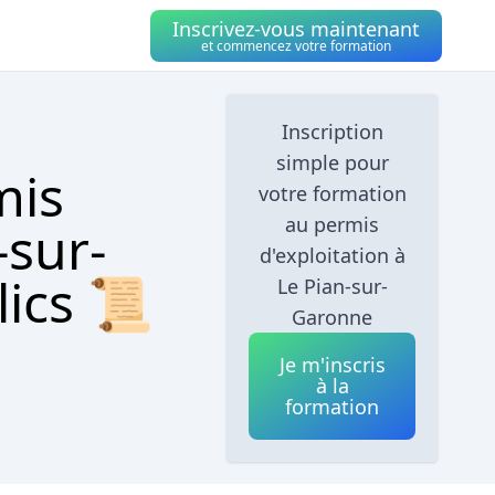
Inscrivez-vous maintenant
et commencez votre formation
Inscription
simple pour
mis
votre formation
au permis
-sur-
d'exploitation à
lics 📜
Le Pian-sur-
Garonne
Je m'inscris
à la
formation