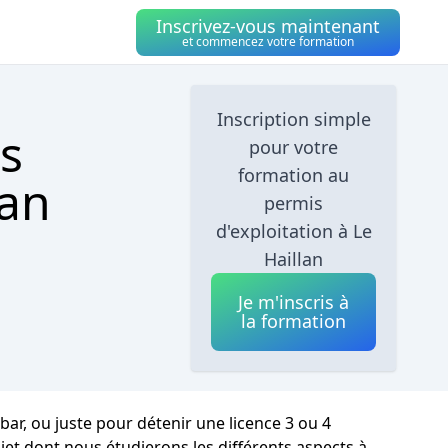
Inscrivez-vous maintenant
et commencez votre formation
Inscription simple
s
pour votre
formation au
lan
permis
d'exploitation à Le
Haillan
Je m'inscris à
la formation
 bar, ou juste pour détenir une licence 3 ou 4
ujet dont nous étudierons les différents aspects à