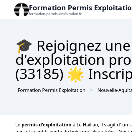
Formation Permis Exploitati
formation-permis-exploitation.fr
🎓 Rejoignez une
d'exploitation pro
(33185) 🌟 Inscrip
Formation Permis Exploitation
Nouvelle-Aquit
Le
permis d'exploitation
à Le Haillan, il s'agit d' 
garantissant la vente de boissons alcoolisées. Ainsi