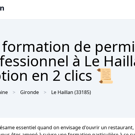
on
 formation de permi
fessionnel à Le Hail
tion en 2 clics 📜
aine
Gironde
Le Haillan
(33185)
un sésame essentiel quand on envisage d'ouvrir un restaurant,
, vous êtes amené à suivre une formation particulière à ce s