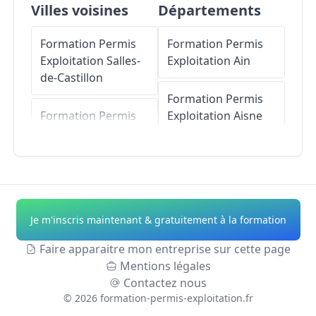
Villes voisines
Départements
Formation Permis
Formation Permis
Exploitation
Salles-
Exploitation
Ain
de-Castillon
Formation Permis
Formation Permis
Exploitation
Aisne
Exploitation
Saint-
Philippe-d'Aiguille
Formation Permis
Exploitation
Allier
Formation Permis
Exploitation
Belvès-
Formation Permis
Je m'inscris maintenant & gratuitement à la formation
de-Castillon
Exploitation
Alpes-
de-Haute-Provence
Faire apparaitre mon entreprise sur cette page
Formation Permis
Mentions légales
Exploitation
Saint-
Formation Permis
Contactez nous
Cibard
Exploitation
Hautes-
©
2026
formation-permis-exploitation.fr
Alpes