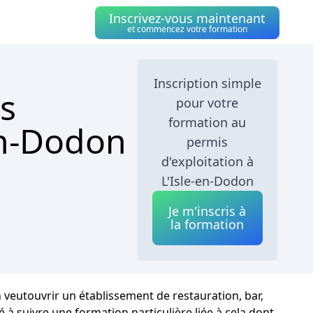
Inscrivez-vous maintenant
et commencez votre formation
Inscription simple
s
pour votre
formation au
-en-Dodon
permis
d'exploitation à
L'Isle-en-Dodon
Je m'inscris à
la formation
 veutouvrir un établissement de restauration, bar,
 à suivre une formation particulière liée à cela dont