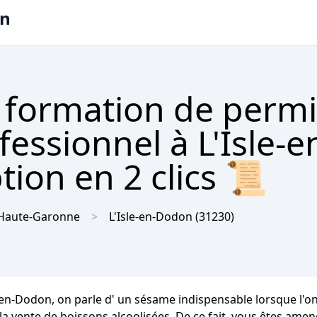
on
 formation de permi
ofessionnel à L'Isle
tion en 2 clics 📜
Haute-Garonne
L'Isle-en-Dodon
(31230)
-en-Dodon, on parle d' un sésame indispensable lorsque l'on
a vente de boissons alcoolisées. De ce fait, vous êtes amené