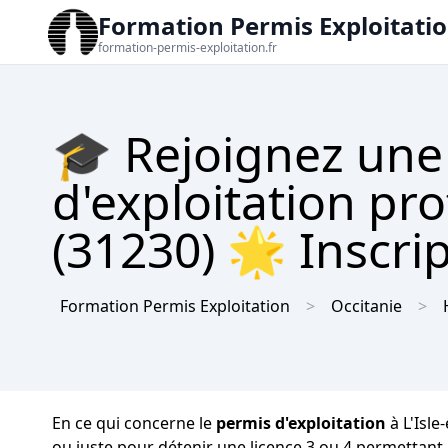
Formation Permis Exploitati
formation-permis-exploitation.fr
🎓 Rejoignez une
d'exploitation pr
(31230) 🌟 Inscrip
Formation Permis Exploitation
Occitanie
En ce qui concerne le
permis d'exploitation
à L'Isle
ou juste pour détenir une licence 3 ou 4 permettant l