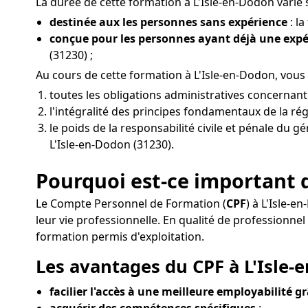
La durée de cette formation à L'Isle-en-Dodon varie s
destinée aux les personnes sans expérience
: l
conçue pour les personnes ayant déjà une exp
(31230) ;
Au cours de cette formation à L'Isle-en-Dodon, vous
toutes les obligations administratives concernant
l'intégralité des principes fondamentaux de la rég
le poids de la responsabilité civile et pénale du g
L'Isle-en-Dodon (31230).
Pourquoi est-ce important d
Le Compte Personnel de Formation (
CPF
) à L'Isle-e
leur vie professionnelle. En qualité de professio
formation permis d'exploitation.
Les avantages du CPF à L'Isle-
facilier l'accès à une meilleure employabilité g
acquérir des compétences spécifiques
: