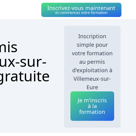
Inscrivez-vous maintenant
et commencez votre formation
Inscription
mis
simple pour
votre formation
ux-sur-
au permis
gratuite
d'exploitation à
Villemeux-sur-
Eure
Je m'inscris
à la
formation