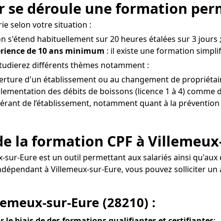
r se déroule une formation perm
e selon votre situation :
on s'étend habituellement sur 20 heures étalées sur 3 jours 
érience de 10 ans minimum
: il existe une formation simpli
étudierez différents thèmes notamment :
verture d'un établissement ou au changement de propriétair
glementation des débits de boissons (licence 1 à 4) comme de
 gérant de l’établissement, notamment quant à la prévention 
e la formation CPF à Villemeux-
ux-sur-Eure est un outil permettant aux salariés ainsi qu'
 indépendant à Villemeux-sur-Eure, vous pouvez solliciter
llemeux-sur-Eure (28210) :
r le biais de des formations qualifiantes et certifiantes
;