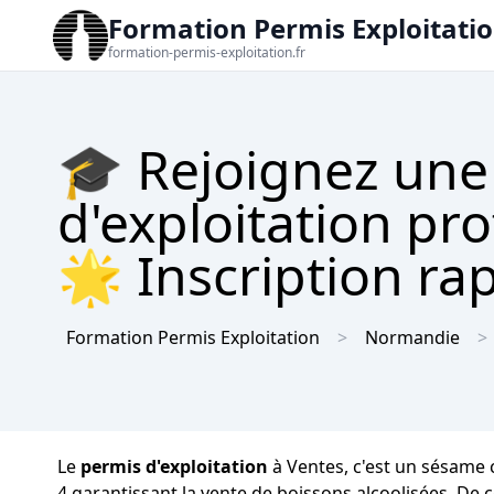
Formation Permis Exploitati
formation-permis-exploitation.fr
🎓 Rejoignez une
d'exploitation pr
🌟 Inscription rap
Formation Permis Exploitation
Normandie
Le
permis d'exploitation
à Ventes, c'est un sésame c
4 garantissant la vente de boissons alcoolisées. De 