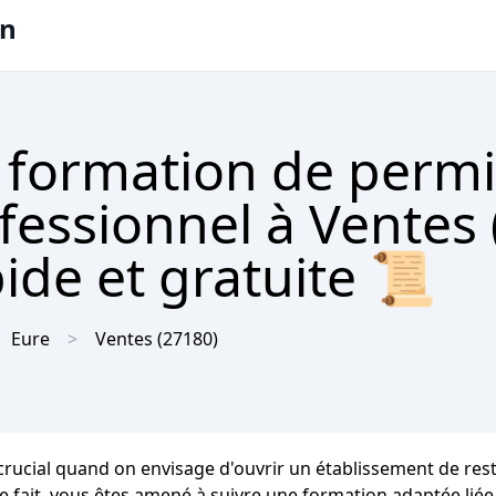
on
 formation de permi
ofessionnel à Ventes
ide et gratuite 📜
Eure
Ventes
(27180)
rucial quand on envisage d'ouvrir un établissement de resta
ce fait, vous êtes amené à suivre une formation adaptée liée