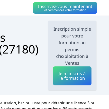
Inscrivez-vous maintenant
et commencez votre formation
Inscription simple
s
pour votre
formation au
 (27180)
permis
d'exploitation à
Ventes
Je m'inscris à
la formation
uration, bar, ou juste pour détenir une licence 3 ou
 à cela dont nous étudierons les différents aspects