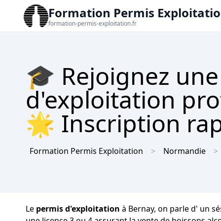
Formation Permis Exploitati
formation-permis-exploitation.fr
🎓 Rejoignez une
d'exploitation pr
🌟 Inscription rap
Formation Permis Exploitation
Normandie
Le
permis d'exploitation
à Bernay, on parle d' un s
une licence 3 ou 4 assurant la vente de boissons alc