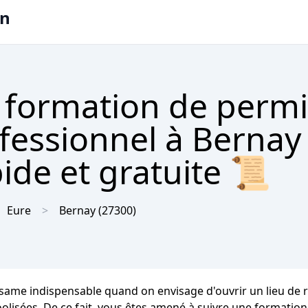
on
 formation de permi
ofessionnel à Bernay
ide et gratuite 📜
Eure
Bernay
(27300)
ésame indispensable quand on envisage d'ouvrir un lieu de 
oolisées. De ce fait, vous êtes amené à suivre une formatio