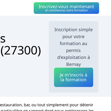
Inscrivez-vous maintenant
et commencez votre formation
Inscription simple
s
pour votre
formation au
 (27300)
permis
d'exploitation à
Bernay
Je m'inscris à
la formation
restauration, bar, ou tout simplement pour détenir
n particulière en rapport dont nous explorerons les