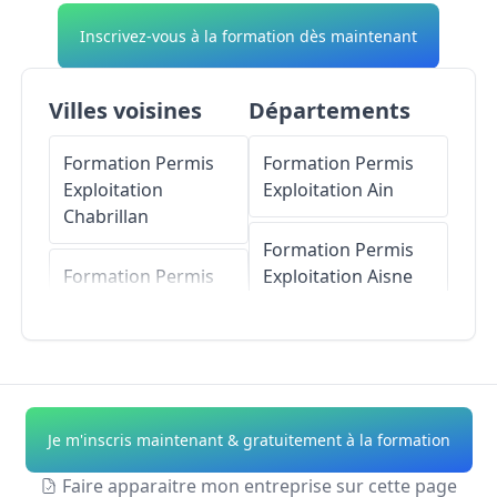
Inscrivez-vous à la formation dès maintenant
Villes voisines
Départements
Formation Permis
Formation Permis
Exploitation
Exploitation
Ain
Chabrillan
Formation Permis
Formation Permis
Exploitation
Aisne
Exploitation
Allex
Formation Permis
Formation Permis
Exploitation
Allier
Exploitation
Montoison
Formation Permis
Je m'inscris maintenant & gratuitement à la formation
Exploitation
Alpes-
Formation Permis
de-Haute-Provence
Faire apparaitre mon entreprise sur cette page