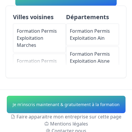
Villes voisines
Départements
Formation Permis
Formation Permis
Exploitation
Exploitation
Ain
Marches
Formation Permis
Formation Permis
Exploitation
Aisne
Exploitation
Bésayes
Formation Permis
Exploitation
Allier
Formation Permis
Exploitation
Bourg-
Formation Permis
Je m'inscris maintenant & gratuitement à la formation
de-Péage
Exploitation
Alpes-
de-Haute-Provence
Faire apparaitre mon entreprise sur cette page
Formation Permis
Mentions légales
Exploitation
Alixan
Formation Permis
Contactez nous