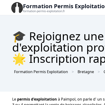
Formation Permis Exploitati
formation-permis-exploitation.fr
🎓 Rejoignez une
d'exploitation pr
🌟 Inscription rap
Formation Permis Exploitation
Bretagne
Le
permis d'exploitation
à Paimpol, on parle d' un s
3 ou 4 permettant la vente de boissons alcoolisées. 