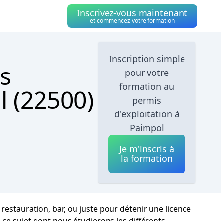
Inscrivez-vous maintenant
et commencez votre formation
Inscription simple
s
pour votre
formation au
l (22500)
permis
d'exploitation à
Paimpol
Je m'inscris à
la formation
estauration, bar, ou juste pour détenir une licence
 ce sujet dont nous étudierons les différents