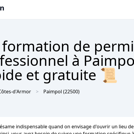
on
 formation de permi
ofessionnel à Paimpo
ide et gratuite 📜
Côtes-d'Armor
Paimpol
(22500)
ésame indispensable quand on envisage d'ouvrir un lieu de r
Ainsi, vous avez besoin de suivre une formation spécifique à