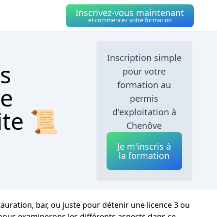
Inscrivez-vous maintenant
et commencez votre formation
Inscription simple
s
pour votre
formation au
ve
permis
ite 📜
d'exploitation à
Chenôve
Je m'inscris à
la formation
auration, bar, ou juste pour détenir une licence 3 ou
 nous examinerons les différents aspects dans ce