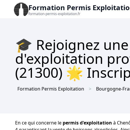
Formation Permis Exploitati
formation-permis-exploitation.fr
🎓 Rejoignez une
d'exploitation pr
(21300) 🌟 Inscrip
Formation Permis Exploitation
Bourgogne-Fr
En ce qui concerne le
permis d'exploitation
à Chenôv
4 garantissant la vente de boissons alcoolisées. Ain