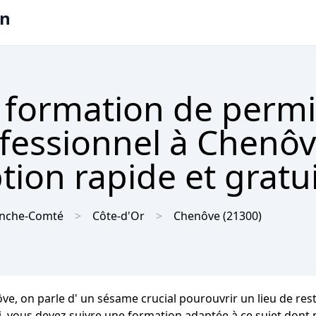
on
 formation de permi
ofessionnel à Chenô
tion rapide et gratu
anche-Comté
Côte-d'Or
Chenôve
(21300)
e, on parle d' un sésame crucial pourouvrir un lieu de rest
si, vous devez suivre une formation adaptée à ce sujet dont