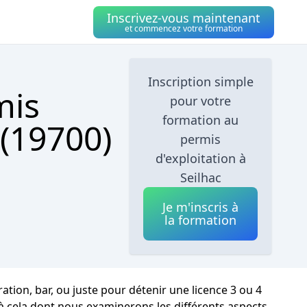
Inscrivez-vous maintenant
et commencez votre formation
Inscription simple
mis
pour votre
formation au
 (19700)
permis
d'exploitation à
Seilhac
Je m'inscris à
la formation
ration, bar, ou juste pour détenir une licence 3 ou 4
 à cela dont nous examinerons les différents aspects