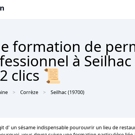
on
e formation de per
fessionnel à Seilhac
2 clics 📜
aine
Corrèze
Seilhac
(19700)
'agit d' un sésame indispensable pourouvrir un lieu de restau
 pourquoi, vous devez suivre une formation particulière liée