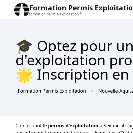
Formation Permis Exploitati
formation-permis-exploitation.fr
🎓 Optez pour un
d'exploitation pro
🌟 Inscription en 
Formation Permis Exploitation
Nouvelle-Aquit
Concernant le
permis d'exploitation
à Seilhac, il s
garantissant la vente de boissons alcoolisées. C'est