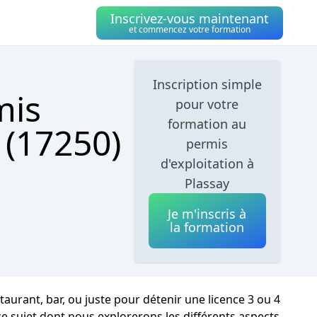
Inscrivez-vous maintenant
et commencez votre formation
Inscription simple
mis
pour votre
formation au
 (17250)
permis
d'exploitation à
Plassay
Je m'inscris à
la formation
aurant, bar, ou juste pour détenir une licence 3 ou 4
e sujet dont nous explorerons les différents aspects