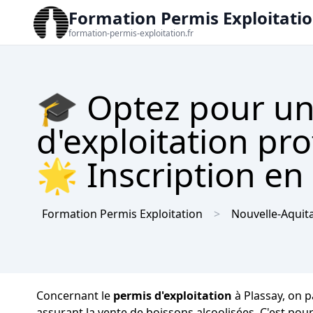
Formation Permis Exploitati
formation-permis-exploitation.fr
🎓 Optez pour un
d'exploitation pr
🌟 Inscription en 
Formation Permis Exploitation
Nouvelle-Aquit
Concernant le
permis d'exploitation
à Plassay, on p
assurant la vente de boissons alcoolisées. C'est pou