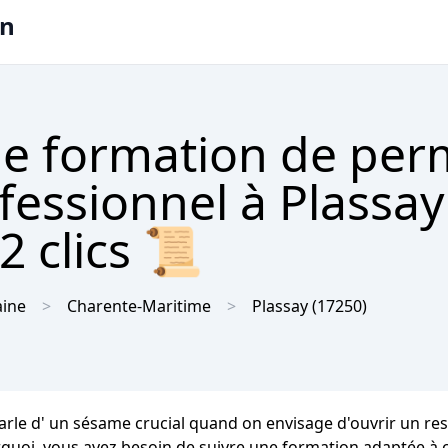
on
e formation de per
ofessionnel à Plassay
2 clics 📜
aine
Charente-Maritime
Plassay
(17250)
arle d' un sésame crucial quand on envisage d'ouvrir un rest
rquoi, vous avez besoin de suivre une formation adaptée à c